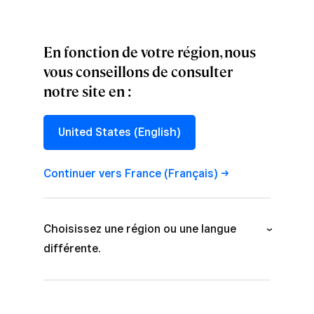
En fonction de votre région, nous
vous conseillons de consulter
notre site en :
CONVERSATIONS
,
CULTURE
Company We
United States (English)
Keep: Callie Stein
Continuer vers France
(Français)
Get to know the people behind the creative.
Choisissez une région ou une langue
différente.
Australia (English)