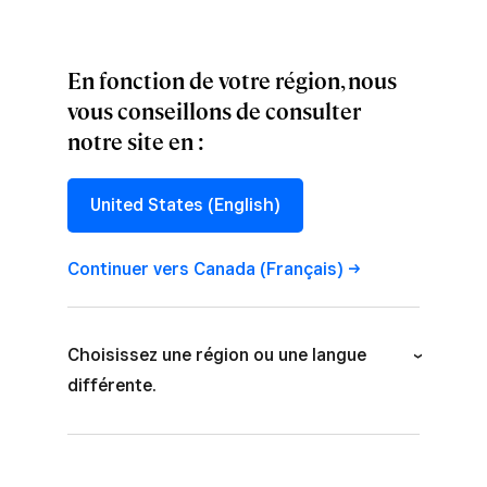
En fonction de votre région, nous
vous conseillons de consulter
notre site en :
CULTURE
Travail en cours
United States (English)
: Comment nous
Continuer vers Canada
(Français)
avons conçu
notre premier
Choisissez une région ou une langue
sommet virtuel
différente.
Voici ce que nous avons appris sur
Australia (English)